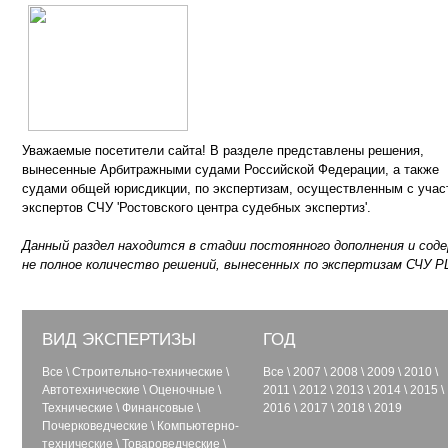
Уважаемые посетители сайта! В разделе представлены решения,
вынесенные Арбитражными судами Российской Федерации, а также
судами общей юрисдикции, по экспертизам, осуществленным с учас
экспертов СЧУ 'Ростовского центра судебных экспертиз'.
Данный раздел находится в стадии постоянного дополнения и сод
не полное количество решений, вынесенных по экспертизам СЧУ Р
ВИД ЭКСПЕРТИЗЫ
ГОД
Все
\
Строительно-технические
\
Все
\
2007
\
2008
\
2009
\
2010
\
Автотехнические
\
Оценочные
\
2011
\
2012
\
2013
\
2014
\
2015
\
Технические
\
Финансовые
\
2016
\
2017
\
2018
\
2019
Почерковедческие
\
Компьютерно-
технические
\
Товароведческие
\