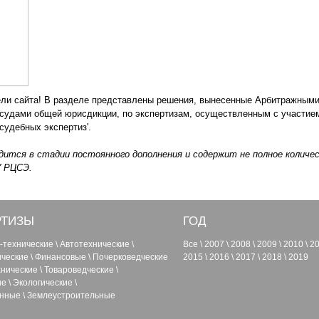
ли сайта! В разделе представлены решения, вынесенные Арбитражными
 судами общей юрисдикции, по экспертизам, осуществленным с участие
 судебных экспертиз'.
дится в стадии постоянного дополнения и содержит не полное колич
У РЦСЭ.
РТИЗЫ
ГОД
-технические
\
Автотехнические
\
Все
\
2007
\
2008
\
2009
\
2010
\
2
ические
\
Финансовые
\
Почерковедческие
2015
\
2016
\
2017
\
2018
\
2019
нические
\
Товароведческие
\
ие
\
Экологические
\
енные
\
Землеустроительные