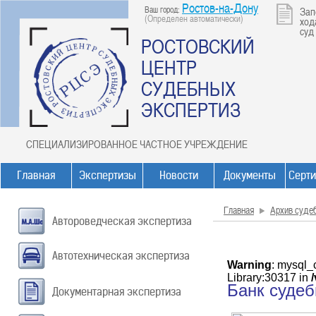
Ростов-на-Дону
Ваш город:
Зап
(Определен автоматически)
ход
суд
РОСТОВСКИЙ
ЦЕНТР
СУДЕБНЫХ
ЭКСПЕРТИЗ
СПЕЦИАЛИЗИРОВАННОЕ ЧАСТНОЕ УЧРЕЖДЕНИЕ
Главная
Экспертизы
Новости
Документы
Серт
Главная
Архив суде
Автороведческая экспертиза
Автотехническая экспертиза
Warning
: mysql_
Library:30317 in
Банк суде
Документарная экспертиза