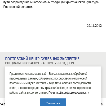
пути возрождения многовековых традиций христианской культуры
Ростовской области.
29.11.2012
РОСТОВСКИЙ ЦЕНТР СУДЕБНЫХ ЭКСПЕРТИЗ
СПЕЦИАЛИЗИРОВАННОЕ ЧАСТНОЕ УЧРЕЖДЕНИЕ
344029, г. Ростов-на-Дону, ул. Металлургическая, д. 102/2, офис 308
Тел: 8 (863) 209-81-71, 8 (800) 100-34-14
Продолжая использовать сайт, Вы соглашаетесь с обработкой
персональных данных, собираемых посредством метрической
|
|
|
|
|
ГЛАВНАЯ
ЭКСПЕРТИЗЫ
НОВОСТИ
ДОКУМЕНТЫ
О НАС
КОНТАКТЫ
программы «Яндекс Метрика», в целях аналитики посещаемости
сайта, а также посредством файлов Cookies, в целях корректной
2006—2026 СЧУ «Ростовский центр судебных экспертиз»
работы сайта, в соответствии с
Политикой конфиденциальности
Согласен
Warning
: mysql_connect(): Headers and client library minor version