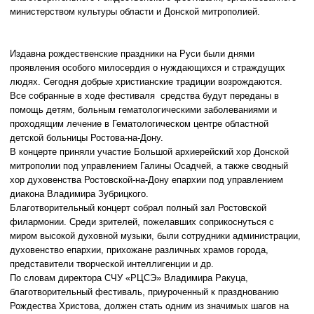
министерством культуры области и Донской митрополией.
Издавна рождественские праздники на Руси были днями
проявления особого милосердия о нуждающихся и страждущих
людях. Сегодня добрые христианские традиции возрождаются.
Все собранные в ходе фестиваля средства будут переданы в
помощь детям, больным гематологическими заболеваниями и
проходящим лечение в Гематологическом центре областной
детской больницы Ростова-на-Дону.
В концерте приняли участие Большой архиерейский хор Донской
митрополии под управлением Галины Осадчей, а также сводный
хор духовенства Ростовской-на-Дону епархии под управлением
диакона Владимира Зубрицкого.
Благотворительный концерт собрал полный зал Ростовской
филармонии. Среди зрителей, пожелавших соприкоснуться с
миром высокой духовной музыки, были сотрудники администрации,
духовенство епархии, прихожане различных храмов города,
представители творческой интеллигенции и др.
По словам директора СЧУ «РЦСЭ» Владимира Ракуца,
благотворительный фестиваль, приуроченный к празднованию
Рождества Христова, должен стать одним из значимых шагов на