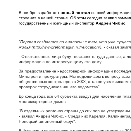
В ноябре заработает
новый портал
со всей информацие
строения в нашей стране. Об этом сегодня заявил замми
государственный жилищный инспектор
Андрей Чибис.
"Портал создается по аналогии с тем, что уже сущес
жилья (http://www.reformagkh.ru/relocation/),
- сказал замг
- Ответственные лица будут поставлять туда данные, а 
информацию по интересующему его дому.
За предоставление недостоверной информации последу
Минстроя и прокуратуры. Мы подключаем к вопросу всех
общественных контролеров в ЖКХ, а также увеличиваем 
проверок сотрудников нашего ведомства".
До конца года все 64 субъекта введут для населения пла
многоквартирных домов.
"В отдельных регионах страны до сих пор не утвержден
- заявил Андрей Чибис. - Среди них Карелия, Калинингра
Ненецкий автономный округ".
В Чувашии и вовсе сорвана программа капремонта за 201