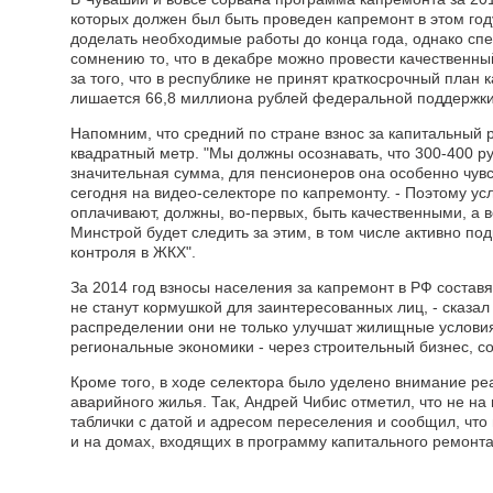
которых должен был быть проведен капремонт в этом го
доделать необходимые работы до конца года, однако сп
сомнению то, что в декабре можно провести качественны
за того, что в республике не принят краткосрочный план
лишается 66,8 миллиона рублей федеральной поддержки
Напомним, что средний по стране взнос за капитальный р
квадратный метр. "Мы должны осознавать, что 300-400 р
значительная сумма, для пенсионеров она особенно чувс
сегодня на видео-селекторе по капремонту. - Поэтому ус
оплачивают, должны, во-первых, быть качественными, а 
Минстрой будет следить за этим, в том числе активно п
контроля в ЖКХ".
За 2014 год взносы населения за капремонт в РФ составя
не станут кормушкой для заинтересованных лиц, - сказал
распределении они не только улучшат жилищные условия
региональные экономики - через строительный бизнес, со
Кроме того, в ходе селектора было уделено внимание р
аварийного жилья. Так, Андрей Чибис отметил, что не н
таблички с датой и адресом переселения и сообщил, что
и на домах, входящих в программу капитального ремонта 