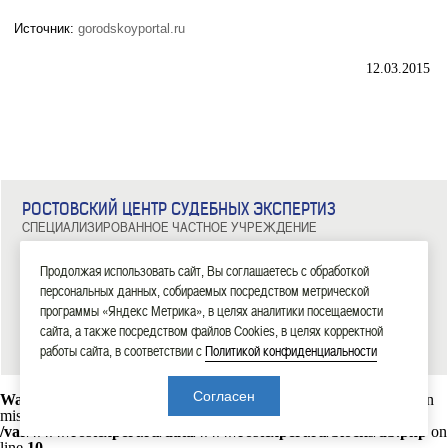
Источник:
gorodskoyportal.ru
12.03.2015
РОСТОВСКИЙ ЦЕНТР СУДЕБНЫХ ЭКСПЕРТИЗ
СПЕЦИАЛИЗИРОВАННОЕ ЧАСТНОЕ УЧРЕЖДЕНИЕ
344029, г. Ростов-на-Дону, ул. Металлургическая, д. 102/2, офис 308
Тел: 8 (863) 209-81-71, 8 (800) 100-34-14
Продолжая использовать сайт, Вы соглашаетесь с обработкой
персональных данных, собираемых посредством метрической
|
|
|
|
|
ГЛАВНАЯ
ЭКСПЕРТИЗЫ
НОВОСТИ
ДОКУМЕНТЫ
О НАС
КОНТАКТЫ
программы «Яндекс Метрика», в целях аналитики посещаемости
сайта, а также посредством файлов Cookies, в целях корректной
2006—2026 СЧУ «Ростовский центр судебных экспертиз»
работы сайта, в соответствии с
Политикой конфиденциальности
Согласен
Warning
: mysql_connect(): Headers and client library minor version
mismatch. Headers:101113 Library:30317 in
/var/www/rostexpert.ru/data/www/rostexpert.ru/blocks/db.php
on
line
10