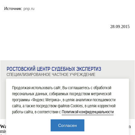
Источник:
pnp.ru
28.09.2015
РОСТОВСКИЙ ЦЕНТР СУДЕБНЫХ ЭКСПЕРТИЗ
СПЕЦИАЛИЗИРОВАННОЕ ЧАСТНОЕ УЧРЕЖДЕНИЕ
344029, г. Ростов-на-Дону, ул. Металлургическая, д. 102/2, офис 308
Тел: 8 (863) 209-81-71, 8 (800) 100-34-14
Продолжая использовать сайт, Вы соглашаетесь с обработкой
персональных данных, собираемых посредством метрической
|
|
|
|
|
ГЛАВНАЯ
ЭКСПЕРТИЗЫ
НОВОСТИ
ДОКУМЕНТЫ
О НАС
КОНТАКТЫ
программы «Яндекс Метрика», в целях аналитики посещаемости
сайта, а также посредством файлов Cookies, в целях корректной
2006—2026 СЧУ «Ростовский центр судебных экспертиз»
работы сайта, в соответствии с
Политикой конфиденциальности
Согласен
Warning
: mysql_connect(): Headers and client library minor version
mismatch. Headers:101113 Library:30317 in