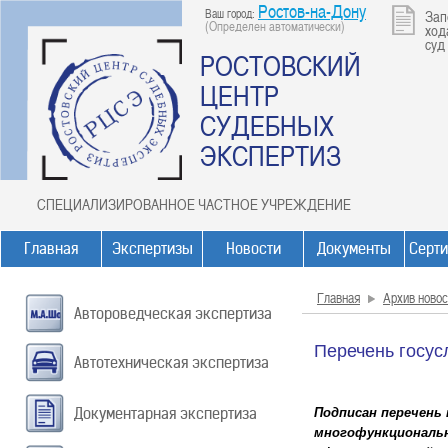
Ростов-на-Дону
Ваш город:
Зап
(Определен автоматически)
ход
суд
РОСТОВСКИЙ
ЦЕНТР
СУДЕБНЫХ
ЭКСПЕРТИЗ
СПЕЦИАЛИЗИРОВАННОЕ ЧАСТНОЕ УЧРЕЖДЕНИЕ
Главная
Экспертизы
Новости
Документы
Серт
Главная
Архив новос
Автороведческая экспертиза
Перечень госус
Автотехническая экспертиза
Документарная экспертиза
Подписан перечень
многофункциональн