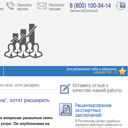
8 (800) 100-34-14
Заказать
Написать
ию
звонок
письмо
Звонок бесплатный
Для добавления сайта в избранное
нажмите Ctrl + D
го окна", хотят расширить
Оставить отзыв о
качестве нашей работы
на", хотят расширить
Рецензирование
экспертных
заключений
го вопросам развития сети
В Ростовском центре судебных
слуг. Он опубликован на
экспертиз действует комиссия по