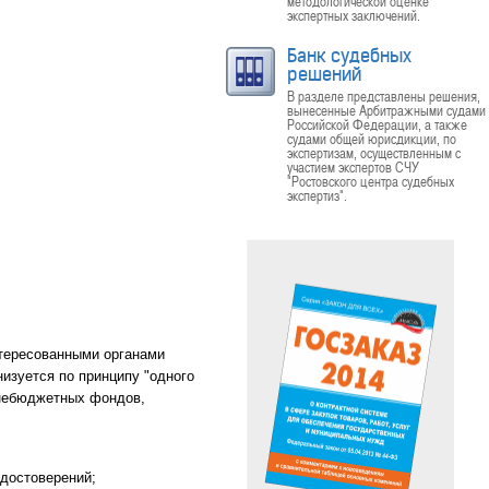
методологической оценке
экспертных заключений.
Банк судебных
решений
В разделе представлены решения,
вынесенные Арбитражными судами
Российской Федерации, а также
судами общей юрисдикции, по
экспертизам, осуществленным с
участием экспертов СЧУ
"Ростовского центра судебных
экспертиз".
нтересованными органами
изуется по принципу "одного
внебюджетных фондов,
удостоверений;