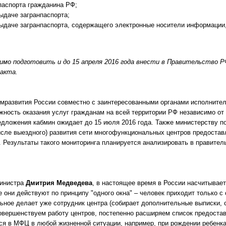
паспорта гражданина РФ;
даче загранпаспорта;
даче загранпаспорта, содержащего электронные носители информации, 
мо подготовить и до 15 апреля 2016 года внести в Правительство Р
акта.
омразвития России совместно с заинтересованными органами исполните
ность оказания услуг гражданам на всей территории РФ независимо от
дложения кабмин ожидает до 15 июля 2016 года. Также министерству п
исле выездного) развития сети многофункциональных центров предостав
 Результаты такого мониторинга планируется анализировать в правитель
министра
Дмитрия Медведева
, в настоящее время в России насчитывае
 они действуют по принципу "одного окна" – человек приходит только
ьное делает уже сотрудник центра (собирает дополнительные выписки, 
 совершенствуем работу центров, постепенно расширяем список предоста
ся в МФЦ в любой жизненной ситуации, например, при рождении ребенка