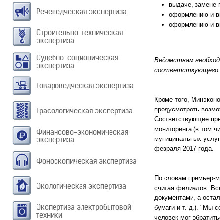
выдаче, замене 
Речеведческая экспертиза
оформлению и вы
оформлению и вы
Строительно-техническая
экспертиза
Судебно-соционическая
Ведомствам необходи
экспертиза
соответствующего 
Товароведческая экспертиза
Кроме того, Минэкон
предусмотреть возмож
Трасологическая экспертиза
Соответствующие пре
мониторинга (в том ч
Финансово-экономическая
экспертиза
муниципальных услуг.
февраля 2017 года.
Фоноскопическая экспертиза
По словам премьер-
Экологическая экспертиза
считая филиалов. Все
документами, а остал
Экспертиза электробытовой
бумаги и т. д.). "Мы
техники
человек мог обратить