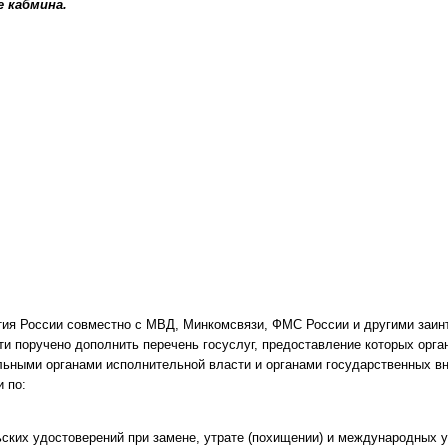
 кабмина.
тия России совместно с МВД, Минкомсвязи, ФМС России и другими заи
и поручено дополнить перечень госуслуг, предоставление которых орган
ьными органами исполнительной власти и органами государственных 
и по:
ских удостоверений при замене, утрате (похищении) и международных 