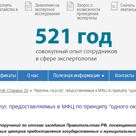
олнить
Заявление на
Запрос о
Скачать
атайство в
экспертное
возможности
квитанц
исследование
проведения
экспертизы
ификаты
О нас
Полезная информация
Контакты
тей. Страница: 22/
Перечень госуслуг, предоставляемых в МФЦ по принципу "одно
луг, предоставляемых в МФЦ по принципу "одного ок
 поручений по итогам заседания Правительства РФ, посвященно
ых центров предоставления государственных и муниципальных у