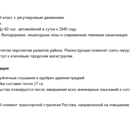
I-й класс с регулируемым движением.
ч.
о 60 тыс. автомобилей в сутки к 2045 году.
 Велодорожки, пешеходные зоны и современная ливневая канализация.
учетом перспектив развития района. Реконструкция позволит снять нагру
ступ к ключевым городским магистралям.
зации
убличные слушания и одобрен администрацией.
ки составит почти 17 га.
ьства планируется после завершения всех инженерных изысканий и сог
й элемент транспортной стратегии Ростова, направленной на повышение