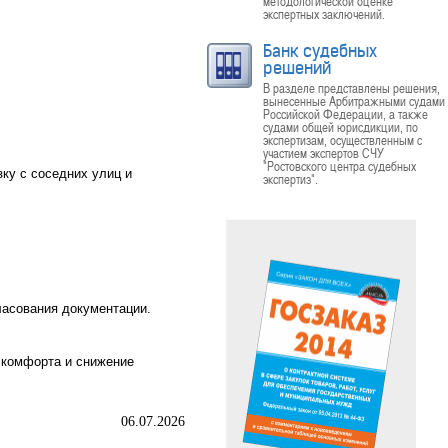
методологической оценке
экспертных заключений.
Банк судебных
решений
В разделе представлены решения,
вынесенные Арбитражными судами
Российской Федерации, а также
судами общей юрисдикции, по
экспертизам, осуществленным с
участием экспертов СЧУ
"Ростовского центра судебных
зку с соседних улиц и
экспертиз".
ласования документации.
 комфорта и снижение
06.07.2026