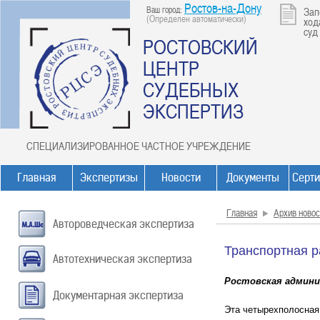
Ростов-на-Дону
Ваш город:
Зап
(Определен автоматически)
ход
суд
РОСТОВСКИЙ
ЦЕНТР
СУДЕБНЫХ
ЭКСПЕРТИЗ
СПЕЦИАЛИЗИРОВАННОЕ ЧАСТНОЕ УЧРЕЖДЕНИЕ
Главная
Экспертизы
Новости
Документы
Серт
Главная
Архив новос
Автороведческая экспертиза
Транспортная р
Автотехническая экспертиза
Ростовская админи
Документарная экспертиза
Эта четырехполосная