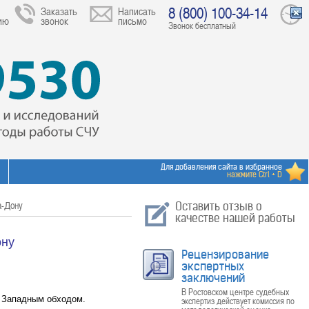
8 (800) 100-34-14
Заказать
Написать
ию
звонок
письмо
Звонок бесплатный
Для добавления сайта в избранное
нажмите Ctrl + D
а-Дону
Оставить отзыв о
качестве нашей работы
ону
Рецензирование
экспертных
заключений
В Ростовском центре судебных
с Западным обходом.
экспертиз действует комиссия по