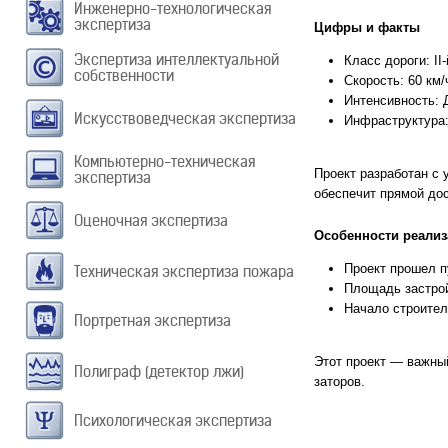
Инженерно-технологическая
экспертиза
Цифры и факты
Экспертиза интеллектуальной
Класс дороги: I
собственности
Скорость: 60 км/
Интенсивность: Д
Искусствоведческая экспертиза
Инфраструктура:
Компьютерно-техническая
Проект разработан с 
экспертиза
обеспечит прямой до
Оценочная экспертиза
Особенности реали
Проект прошел п
Техническая экспертиза пожара
Площадь застрой
Начало строител
Портретная экспертиза
Этот проект — важны
Полиграф (детектор лжи)
заторов.
Психологическая экспертиза