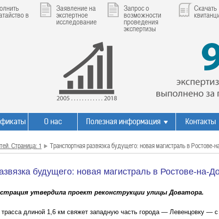
олнить
Заявление на
Запрос о
Скачать
атайство в
экспертное
возможности
квитанц
исследование
проведения
экспертизы
ификаты
О нас
Полезная информация
Контакты
тей. Страница: 1
Транспортная развязка будущего: новая магистраль в Ростове-н
азвязка будущего: новая магистраль в Ростове-на-Д
страция утвердила проект реконструкции улицы Доватора.
 трасса длиной 1,6 км свяжет западную часть города — Левенцовку — 