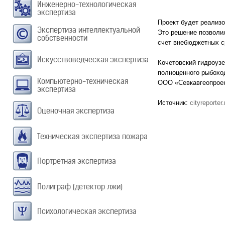
Инженерно-технологическая
экспертиза
Проект будет реализ
Экспертиза интеллектуальной
Это решение позволил
собственности
счет внебюджетных с
Искусствоведческая экспертиза
Кочетовский гидроузе
полноценного рыбохо
Компьютерно-техническая
ООО «Севкавгеопроек
экспертиза
Источник:
cityreporter.
Оценочная экспертиза
Техническая экспертиза пожара
Портретная экспертиза
Полиграф (детектор лжи)
Психологическая экспертиза