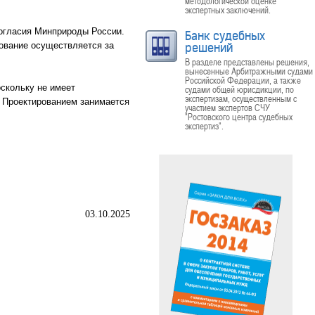
методологической оценке
экспертных заключений.
согласия Минприроды России.
Банк судебных
рование осуществляется за
решений
В разделе представлены решения,
вынесенные Арбитражными судами
Российской Федерации, а также
оскольку не имеет
судами общей юрисдикции, по
экспертизам, осуществленным с
. Проектированием занимается
участием экспертов СЧУ
"Ростовского центра судебных
экспертиз".
03.10.2025