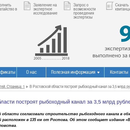
олнить
Заявление на
Запрос о
Скачать
атайство в
экспертное
возможности
квитанц
исследование
проведения
экспертизы
ификаты
О нас
Полезная информация
Контакты
тей. Страница: 1
В Ростовской области построят рыбоходный канал за 3,5 млрд р
бласти построят рыбоходный канал за 3,5 млрд рубл
 области согласовали строительство рыбоходного канала в об
й расположен в 135 км от Ростова. Об этом сообщает издание «
ловства
.