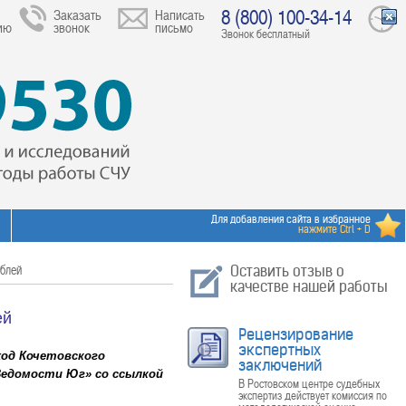
8 (800) 100-34-14
Заказать
Написать
ию
звонок
письмо
Звонок бесплатный
Для добавления сайта в избранное
нажмите Ctrl + D
ублей
Оставить отзыв о
качестве нашей работы
ей
Рецензирование
экспертных
ход Кочетовского
заключений
Ведомости Юг» со ссылкой
В Ростовском центре судебных
экспертиз действует комиссия по