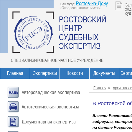
Ростов-на-Дону
Ваш город:
Зап
(Определен автоматически)
ход
суд
РОСТОВСКИЙ
ЦЕНТР
СУДЕБНЫХ
ЭКСПЕРТИЗ
СПЕЦИАЛИЗИРОВАННОЕ ЧАСТНОЕ УЧРЕЖДЕНИЕ
Главная
Экспертизы
Новости
Документы
Серт
Главная
Архив новос
Автороведческая экспертиза
В Ростовской о
Автотехническая экспертиза
Власти Ростовской
Документарная экспертиза
гидроузла, которы
на данные Росрыбо