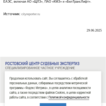
ЕАЭС, включая АО «ЩЛЗ», ПАО «КМЗ» и «БелТрансЛифт».
Источник:
cityreporter.ru
29.06.2025
РОСТОВСКИЙ ЦЕНТР СУДЕБНЫХ ЭКСПЕРТИЗ
СПЕЦИАЛИЗИРОВАННОЕ ЧАСТНОЕ УЧРЕЖДЕНИЕ
344029, г. Ростов-на-Дону, ул. Металлургическая, д. 102/2, офис 308
Тел: 8 (863) 209-81-71, 8 (800) 100-34-14
Продолжая использовать сайт, Вы соглашаетесь с обработкой
персональных данных, собираемых посредством метрической
|
|
|
|
|
ГЛАВНАЯ
ЭКСПЕРТИЗЫ
НОВОСТИ
ДОКУМЕНТЫ
О НАС
КОНТАКТЫ
программы «Яндекс Метрика», в целях аналитики посещаемости
сайта, а также посредством файлов Cookies, в целях корректной
2006—2026 СЧУ «Ростовский центр судебных экспертиз»
работы сайта, в соответствии с
Политикой конфиденциальности